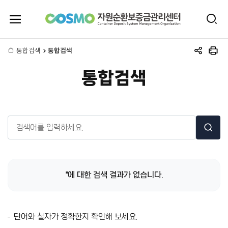
전
검
체
자
색
메
뉴
홈
통합검색
통합검색
원
공
인
열
유
쇄
기
통합검색
하
순
기
환
통
검
보
합
색
검
어
증
색
금
''
에 대한 검색 결과가 없습니다.
관
리
단어와 철자가 정확한지 확인해 보세요.