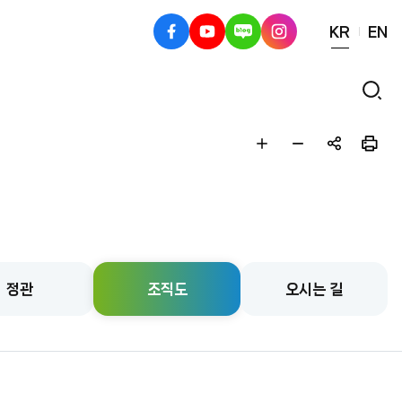
KR
EN
페
유
블
인
이
튜
로
스
스
브
그
타
검
북
그
색
램
글
글
공
인
자
자
유
쇄
크
작
하
게
게
기
정관
조직도
오시는 길