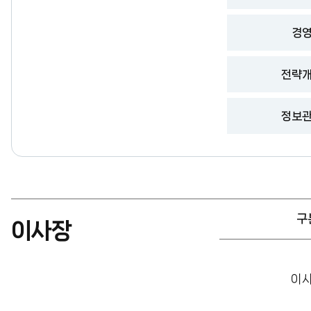
경
전략
정보
구
이사장
이
사
이
장
안