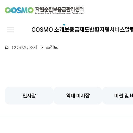
자
원
전
COSMO 소개
보증금제도
반환지원서비스
알
체
순
메
홈
COSMO 소개
조직도
뉴
환
열
기
보
증
인사말
역대 이사장
미션 및 
금
관
리