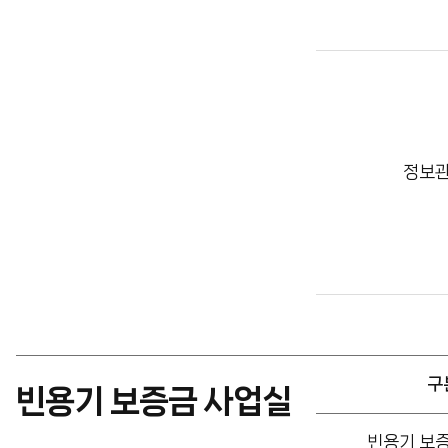
정보
구
빈용기 보증금 사업실
빈
빈용기 보