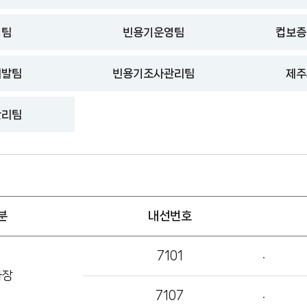
영팀
빈용기운영팀
컵보증
개발팀
빈용기조사관리팀
제주
관리팀
분
내선번호
7101
사장
7107