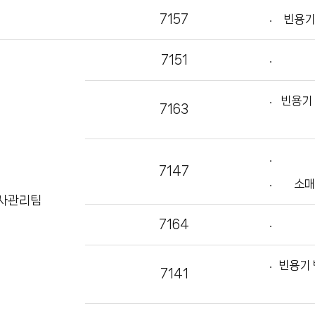
7157
빈용기
7151
빈용기 
7163
7147
소매
사관리팀
7164
빈용기 
7141