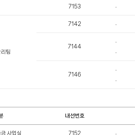
7153
7142
7144
관리팀
7146
분
내선번호
증금 사업실
7152