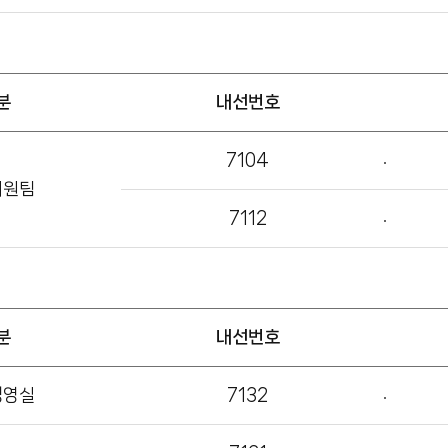
분
내선번호
7104
지원팀
7112
분
내선번호
경영실
7132