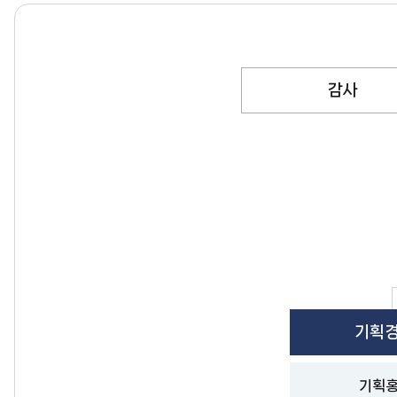
센
터
감사
기획
기획