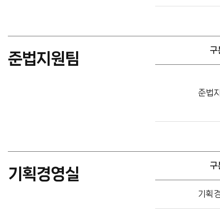
내
(구
분,
내
구
선
준법지원팀
번
준
호,
법
주
준법
지
요
원
업
팀
무
안
로
내
구
(구
성)
구
분,
기획경영실
내
기
선
기획
획
번
경
호,