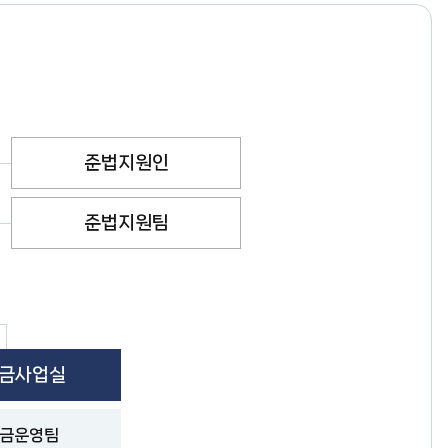
준법지원인
준법지원팀
금사업실
금운영팀