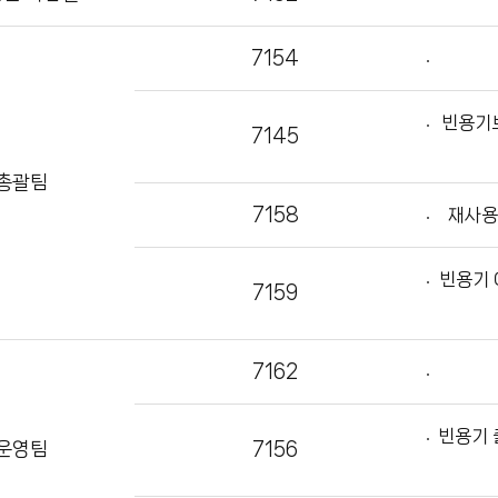
7154
빈용기보
7145
총괄팀
7158
재사용
빈용기 
7159
7162
빈용기 
운영팀
7156