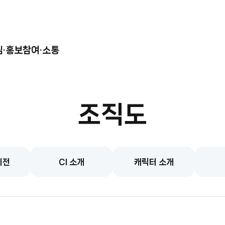
림·홍보
참여·소통
조직도
비전
CI 소개
캐릭터 소개