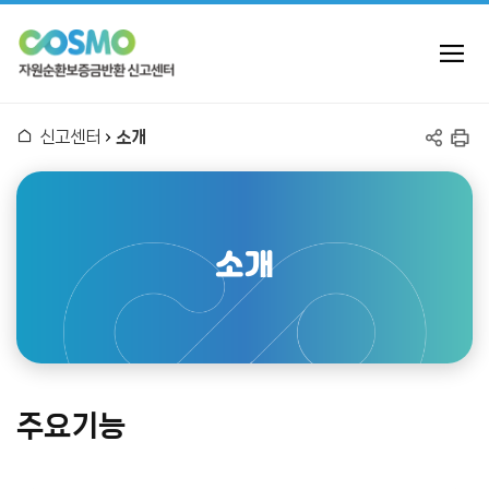
자
전
체
메
원
뉴
홈
신고센터
소개
열
순
공
인
기
유
쇄
환
하
기
보
소개
증
금
반
주요기능
환