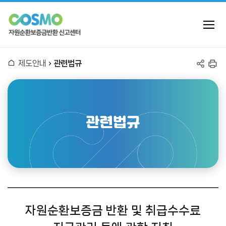
자
전
체
메
원
뉴
홈
제도안내
관련법규
열
순
공
인
기
유
쇄
환
하
기
보
관련법규
증
금
반
환
자원순환보증금 반환 및 취급수수료