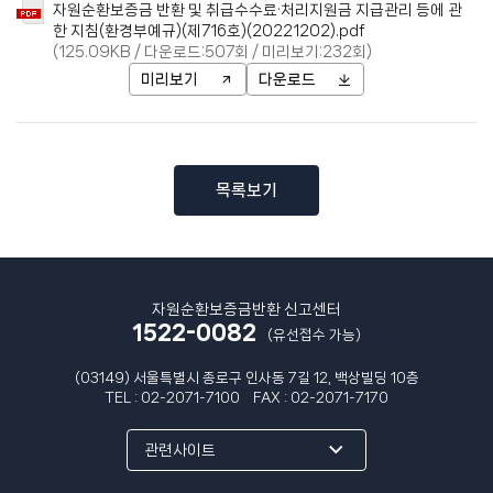
자원순환보증금 반환 및 취급수수료·처리지원금 지급관리 등에 관
한 지침(환경부예규)(제716호)(20221202).pdf
(125.09KB / 다운로드:507회 / 미리보기:232회)
미리보기
다운로드
목록보기
자원순환보증금반환 신고센터
1522-0082
(유선접수 가능)
(03149) 서울특별시 종로구 인사동 7길 12, 백상빌딩 10층
TEL :
02-2071-7100
FAX : 02-2071-7170
관련사이트