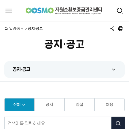
전
검
체
자
색
메
뉴
홈
알림·홍보
공지·공고
원
공
인
열
유
쇄
기
공지·공고
하
순
기
환
공지·공고
보
공지·공고
증
센터 동정
금
홍보동영상
전체
공지
입찰
채용
관
간행물
공
리
지