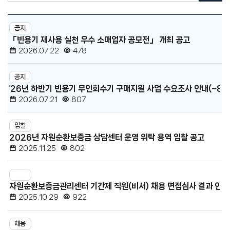
·
센
공
공
고
공지
지
터
「빈용기 재사용 실천 우수 소매업자 공모전」 개최 공고
검
·
색
2026.07.22
478
공
고
공지
목
'26년 하반기 빈용기 무인회수기 구매지원 사업 수요조사 안내(~8.21
록
2026.07.21
807
-
번
입찰
호,
2026년 자원순환보증금 상담센터 운영 위탁 용역 입찰 공고
분
2025.11.25
802
류,
제
자원순환보증금관리센터 기간제 직원(비서) 채용 면접심사 결과 안내
목,
2025.10.29
922
등
록
채용
일,